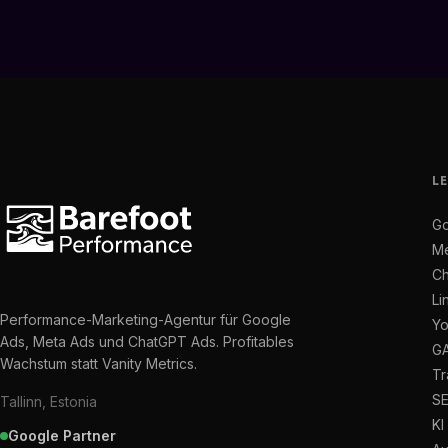
L
Go
Me
Ch
Li
Performance-Marketing-Agentur für Google
Yo
Ads, Meta Ads und ChatGPT Ads. Profitables
GA
Wachstum statt Vanity Metrics.
Tr
S
Tallinn, Estonia
KI
Google Partner