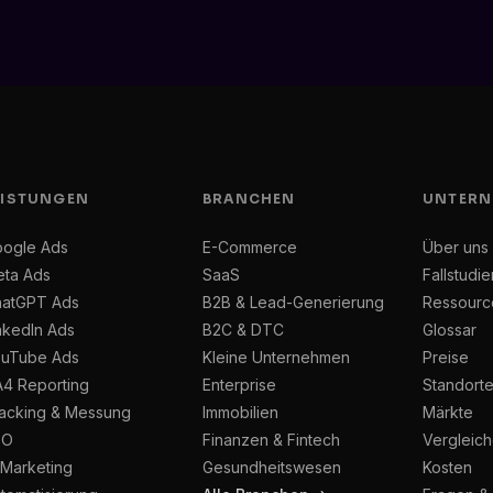
EISTUNGEN
BRANCHEN
UNTERN
ogle Ads
E-Commerce
Über uns
ta Ads
SaaS
Fallstudie
atGPT Ads
B2B & Lead-Generierung
Ressourc
nkedIn Ads
B2C & DTC
Glossar
uTube Ads
Kleine Unternehmen
Preise
4 Reporting
Enterprise
Standort
acking & Messung
Immobilien
Märkte
EO
Finanzen & Fintech
Vergleic
 Marketing
Gesundheitswesen
Kosten