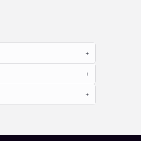
+
+
+