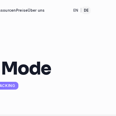
ssourcen
Preise
Über uns
EN
|
DE
 Mode
RACKING