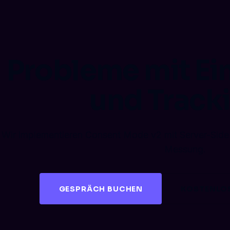
Probleme mit Ei
und Track
Wir implementieren Consent Mode v2 mit Server-Side 
Messung.
GESPRÄCH BUCHEN
KOSTENLOS