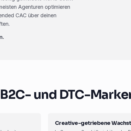
 meisten Agenturen optimieren
lended CAC über deinen
ten.
n.
r B2C- und DTC-Marke
Creative-getriebene Wachs