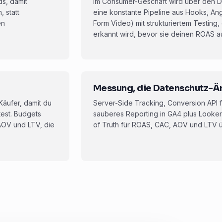
ds, damit
Im Consumer-Geschäft wird über den 
 statt
eine konstante Pipeline aus Hooks, Ang
en
Form Video) mit strukturiertem Testing
erkannt wird, bevor sie deinen ROAS auf
Messung, die Datenschutz-Ä
ufer, damit du
Server-Side Tracking, Conversion API
test. Budgets
sauberes Reporting in GA4 plus Looker
AOV und LTV, die
of Truth für ROAS, CAC, AOV und LTV ü