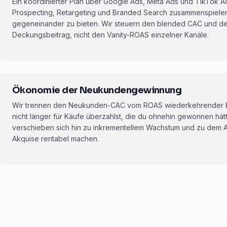
Ein koordinierter Plan über Google Ads, Meta Ads und TikTok A
Prospecting, Retargeting und Branded Search zusammenspielen,
gegeneinander zu bieten. Wir steuern den blended CAC und d
Deckungsbeitrag, nicht den Vanity-ROAS einzelner Kanäle.
Ökonomie der Neukundengewinnung
Wir trennen den Neukunden-CAC vom ROAS wiederkehrender Kä
nicht länger für Käufe überzahlst, die du ohnehin gewonnen hät
verschieben sich hin zu inkrementellem Wachstum und zu dem 
Akquise rentabel machen.