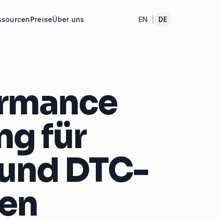
ssourcen
Preise
Über uns
EN
|
DE
ormance
ng für
und DTC-
en