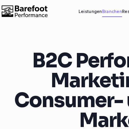
Leistungen
Branchen
Re
B2C Perf
Marketi
Consumer- 
Mark