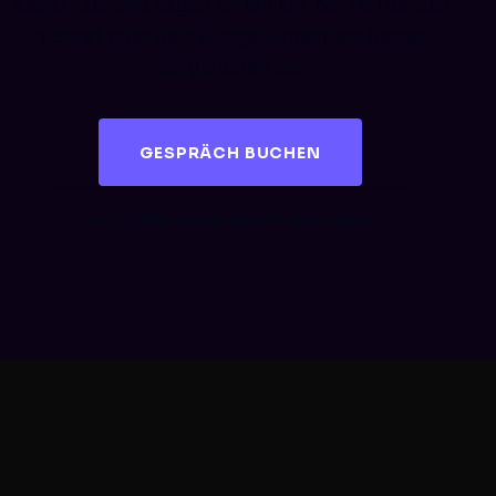
Kapazitaet und sagen dir ehrlich, ob TikTok sich
rechnet oder dein Budget woanders besser
aufgehoben ist.
GESPRÄCH BUCHEN
KOSTENLOSES AUDIT SICHERN