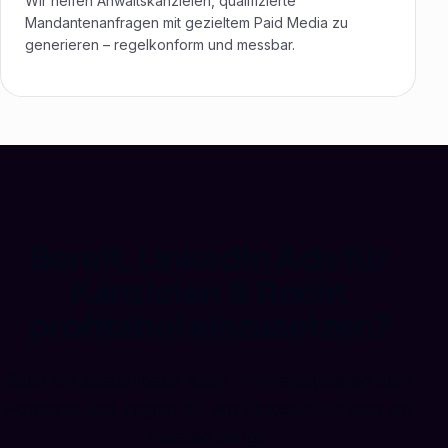
Wir helfen Anwaltskanzleien, qualifizierte
Mandantenanfragen mit gezieltem Paid Media zu
generieren – regelkonform und messbar.
Bereit, LinkedIn Ads für
Kanzleien & Recht
profitabel einzusetzen?
Buch ein kostenloses Audit – wir analysieren dein
Potenzial und zeigen dir, wo LinkedIn für dich am
meisten bringt.