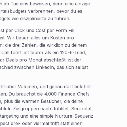
ch ab Tag eins beweisen, denn eine einzige
artalsbudgets verbrennen, bevor du es
gets wie disziplinierte zu führen.
t per Click und Cost per Form Fill
it. Wir bauen alles um Kosten pro
die drei Zahlen, die wirklich zu deinem
ll führt, ist teurer als ein 120-€-Lead,
ar Deals pro Monat abschließt, ist der
hied zwischen LinkedIn, das sich selbst
cht über Volumen, und genau dort belohnt
en. Du brauchst die 4.000 Finance-Chefs
n, plus die warmen Besucher, die deine
ete Zielgruppen nach Jobtitel, Seniorität,
argeting und eine simple Nurture-Sequenz
t drei- oder viermal trifft statt einen