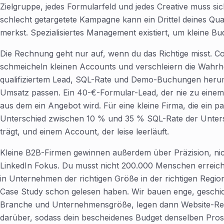
Zielgruppe, jedes Formularfeld und jedes Creative muss si
schlecht getargetete Kampagne kann ein Drittel deines Qu
merkst. Spezialisiertes Management existiert, um kleine Bud
Die Rechnung geht nur auf, wenn du das Richtige misst. Cos
schmeicheln kleinen Accounts und verschleiern die Wahrhe
qualifiziertem Lead, SQL-Rate und Demo-Buchungen herum: 
Umsatz passen. Ein 40-€-Formular-Lead, der nie zu einem Ca
aus dem ein Angebot wird. Für eine kleine Firma, die ein pa
Unterschied zwischen 10 % und 35 % SQL-Rate der Untersc
trägt, und einem Account, der leise leerläuft.
Kleine B2B-Firmen gewinnen außerdem über Präzision, ni
LinkedIn Fokus. Du musst nicht 200.000 Menschen erreich
in Unternehmen der richtigen Größe in der richtigen Regio
Case Study schon gelesen haben. Wir bauen enge, geschicht
Branche und Unternehmensgröße, legen dann Website-Ret
darüber, sodass dein bescheidenes Budget denselben Prospec