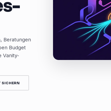
es-
n, Beratungen
ppen Budget
 Vanity-
 SICHERN