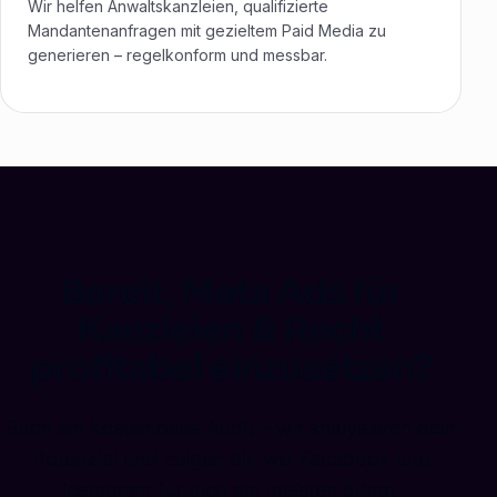
Wir helfen Anwaltskanzleien, qualifizierte
Mandantenanfragen mit gezieltem Paid Media zu
generieren – regelkonform und messbar.
Bereit, Meta Ads für
Kanzleien & Recht
profitabel einzusetzen?
Buch ein kostenloses Audit – wir analysieren dein
Potenzial und zeigen dir, wo Facebook und
Instagram für dich am meisten bringt.