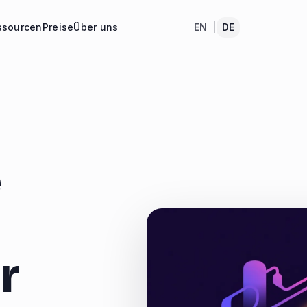
ssourcen
Preise
Über uns
EN
|
DE
e
r