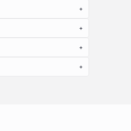
+
+
+
+