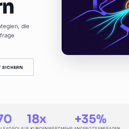
rn
tegien, die
nfrage
 SICHERN
70
18x
+35%
-LEAD
ROI AUF KUNDENWERT
MEHR ANGEBOTSANFRAGEN