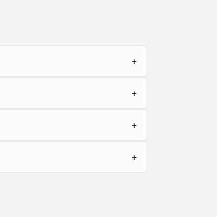
+
+
+
+