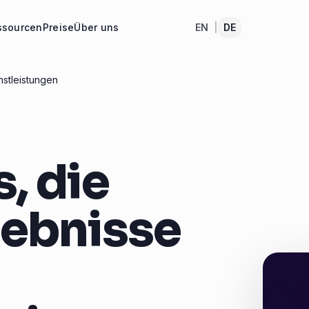
ssourcen
Preise
Über uns
EN
|
DE
nstleistungen
, die
gebnisse