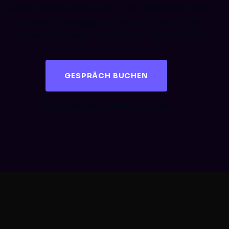
Buch ein kostenloses Audit – wir analysieren dein
Potenzial und zeigen dir, wo Bing, MSN und
Microsoft-Netzwerk für dich am meisten bringt.
GESPRÄCH BUCHEN
KOSTENLOSES AUDIT SICHERN