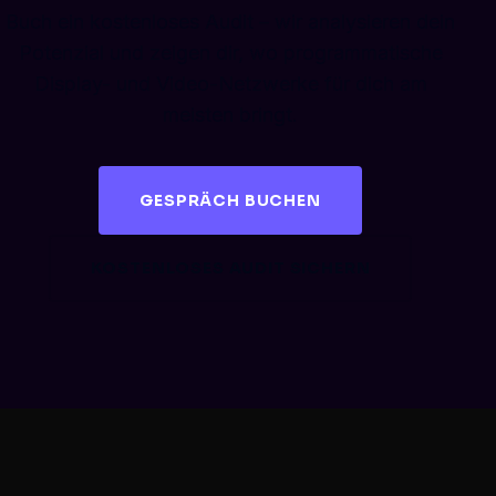
Buch ein kostenloses Audit – wir analysieren dein
Potenzial und zeigen dir, wo programmatische
Display- und Video-Netzwerke für dich am
meisten bringt.
GESPRÄCH BUCHEN
KOSTENLOSES AUDIT SICHERN