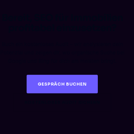
Bereit, SEO für Immobilien
profitabel einzusetzen?
Buch ein kostenloses Audit – wir analysieren dein
Potenzial und zeigen dir, wo organische Suche bei
Google und Bing für dich am meisten bringt.
GESPRÄCH BUCHEN
KOSTENLOSES AUDIT SICHERN