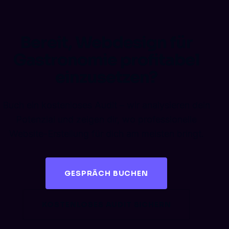
Bereit, Webdesign für
Gastronomie profitabel
einzusetzen?
Buch ein kostenloses Audit – wir analysieren dein
Potenzial und zeigen dir, wo professionelle
Website-Erstellung für dich am meisten bringt.
GESPRÄCH BUCHEN
KOSTENLOSES AUDIT SICHERN