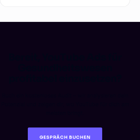
Bereit, YouTube Ads für
Gesundheitswesen
profitabel einzusetzen?
Buch ein kostenloses Audit – wir analysieren dein
Potenzial und zeigen dir, wo YouTube für dich am
meisten bringt.
GESPRÄCH BUCHEN