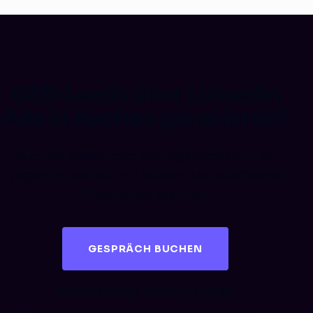
B2B-Leads über LinkedIn
Ads in Aachen generieren?
Buch ein kostenloses Strategiegespräch – wir
zeigen dir, wie du mit LinkedIn Ads qualifizierte
Entscheider erreichst.
GESPRÄCH BUCHEN
KOSTENLOSES AUDIT SICHERN