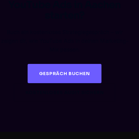
YouTube Ads in Aachen
starten?
Buch ein kostenloses Strategiegespräch – wir
zeigen dir, wie YouTube Ads in deinen Marketing-
Mix passen.
GESPRÄCH BUCHEN
KOSTENLOSES AUDIT SICHERN