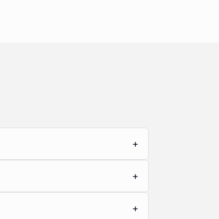
+
+
+