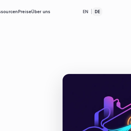
ssourcen
Preise
Über uns
EN
|
DE