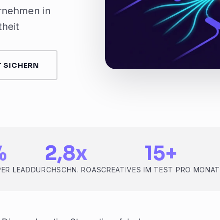
rnehmen in
heit
 SICHERN
%
2,8x
15+
PER LEAD
DURCHSCHN. ROAS
CREATIVES IM TEST PRO MONA