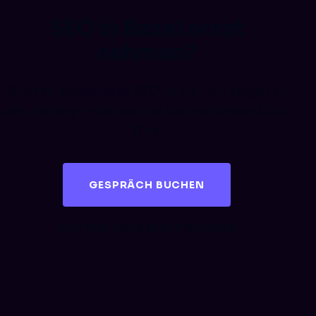
SEO in Basel ernst
nehmen?
Buch ein kostenloses SEO-Audit – wir zeigen dir
dein Ranking-Potenzial und die wichtigsten Quick
Wins.
GESPRÄCH BUCHEN
KOSTENLOSES AUDIT SICHERN