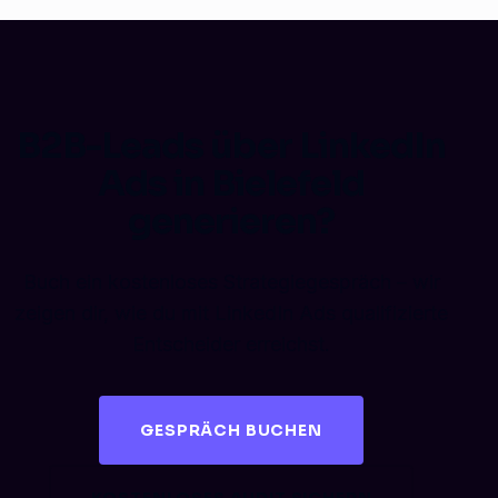
B2B-Leads über LinkedIn
Ads in Bielefeld
generieren?
Buch ein kostenloses Strategiegespräch – wir
zeigen dir, wie du mit LinkedIn Ads qualifizierte
Entscheider erreichst.
GESPRÄCH BUCHEN