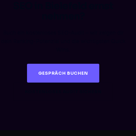
SEO in Bielefeld ernst
nehmen?
Buch ein kostenloses SEO-Audit – wir zeigen dir
dein Ranking-Potenzial und die wichtigsten Quick
Wins.
GESPRÄCH BUCHEN
KOSTENLOSES AUDIT SICHERN