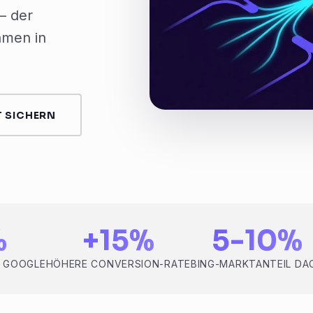
– der
hmen in
 SICHERN
%
+15%
5-10%
. GOOGLE
HÖHERE CONVERSION-RATE
BING-MARKTANTEIL DA