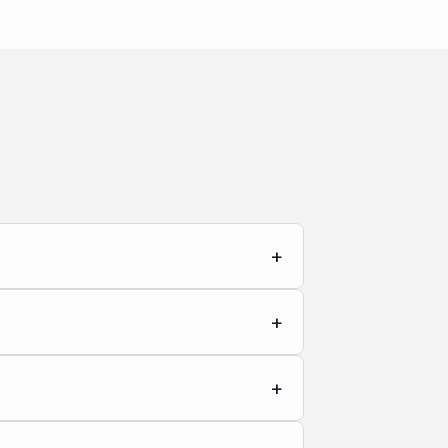
+
+
+