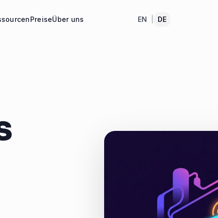
ssourcen
Preise
Über uns
EN
|
DE
s