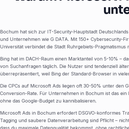
unte
Bochum hat sich zur IT-Security-Hauptstadt Deutschlands e
und Unternehmen wie G DATA. Mit 150+ Cybersecurity-Fi
Universität verbindet die Stadt Ruhrgebiets-Pragmatismus 
Bing hat im DACH-Raum einen Marktanteil von 5-10% – das 
von Suchanfragen täglich. Die Nutzer sind tendenziell äl
überrepräsentiert, weil Bing der Standard-Browser in viel
Die CPCs auf Microsoft Ads liegen oft 30-50% unter den G
Conversion-Rate. Für Unternehmen in Bochum ist das ein K
ohne das Google-Budget zu kannibalisieren.
Microsoft Ads in Bochum erfordert DSGVO-konformes Tra
Tagging und saubere Datenverarbeitung sind Pflicht – nicht
dass du maximale Datenqualität bekommst, ohne rechtliche