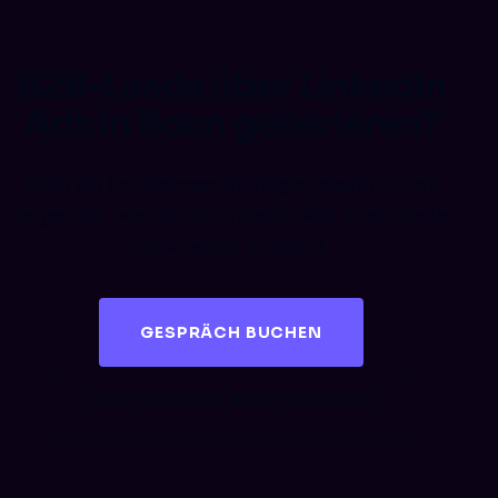
B2B-Leads über LinkedIn
Ads in Bonn generieren?
Buch ein kostenloses Strategiegespräch – wir
zeigen dir, wie du mit LinkedIn Ads qualifizierte
Entscheider erreichst.
GESPRÄCH BUCHEN
KOSTENLOSES AUDIT SICHERN