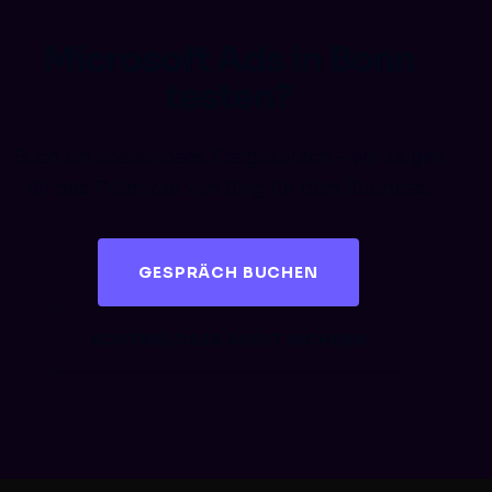
Microsoft Ads in Bonn
testen?
Buch ein kostenloses Erstgespräch – wir zeigen
dir das Potenzial von Bing für dein Business.
GESPRÄCH BUCHEN
KOSTENLOSES AUDIT SICHERN