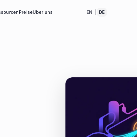
ssourcen
Preise
Über uns
EN
|
DE