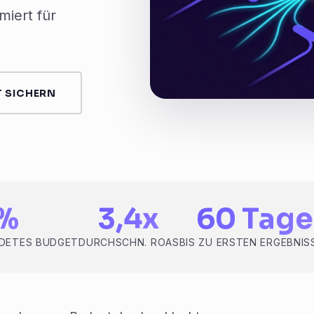
iert für
 SICHERN
%
3,4x
60 Tage
DETES BUDGET
DURCHSCHN. ROAS
BIS ZU ERSTEN ERGEBNIS