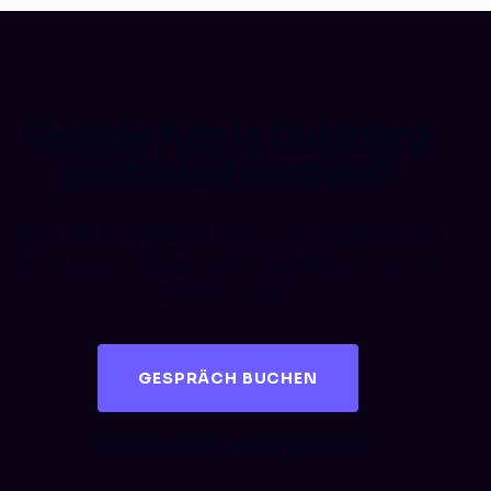
Google Ads in Duisburg
profitabel machen?
Buch ein kostenloses Audit – wir zeigen dir, wo
dein Account Budget verschwendet und wo die
Chancen liegen.
GESPRÄCH BUCHEN
KOSTENLOSES AUDIT SICHERN