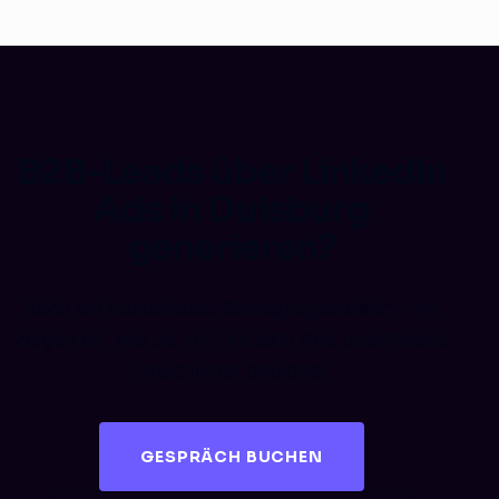
B2B-Leads über LinkedIn
Ads in Duisburg
generieren?
Buch ein kostenloses Strategiegespräch – wir
zeigen dir, wie du mit LinkedIn Ads qualifizierte
Entscheider erreichst.
GESPRÄCH BUCHEN