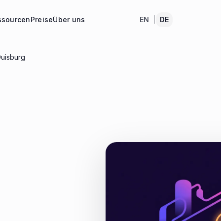
ssourcen
Preise
Über uns
EN
|
DE
Duisburg