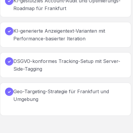
KI-gestütztes Account-Audit und Optimierungs-
✓
Roadmap für Frankfurt
KI-generierte Anzeigentext-Varianten mit
✓
Performance-basierter Iteration
DSGVO-konformes Tracking-Setup mit Server-
✓
Side-Tagging
Geo-Targeting-Strategie für Frankfurt und
✓
Umgebung