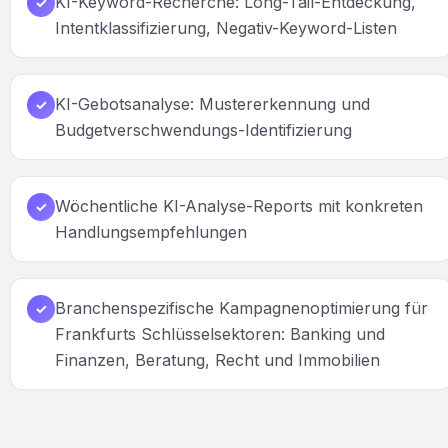
KI-Keyword-Recherche: Long-Tail-Entdeckung,
✓
Intentklassifizierung, Negativ-Keyword-Listen
KI-Gebotsanalyse: Mustererkennung und
✓
Budgetverschwendungs-Identifizierung
Wöchentliche KI-Analyse-Reports mit konkreten
✓
Handlungsempfehlungen
Branchenspezifische Kampagnenoptimierung für
✓
Frankfurts Schlüsselsektoren: Banking und
Finanzen, Beratung, Recht und Immobilien