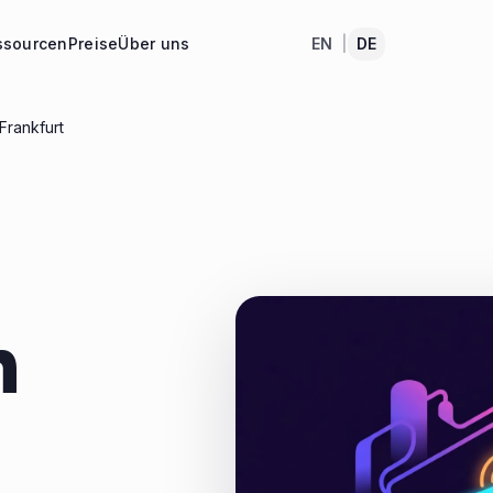
ssourcen
Preise
Über uns
EN
|
DE
Frankfurt
n