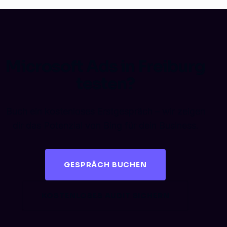
Microsoft Ads in Freiburg
testen?
Buch ein kostenloses Erstgespräch – wir zeigen
dir das Potenzial von Bing für dein Business.
GESPRÄCH BUCHEN
KOSTENLOSES AUDIT SICHERN