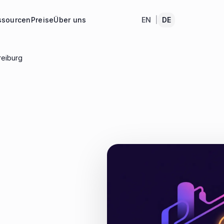
ssourcen
Preise
Über uns
EN
|
DE
reiburg