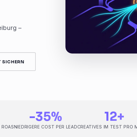
iburg –
 SICHERN
-35%
12+
S ROAS
NIEDRIGERE COST PER LEAD
CREATIVES IM TEST PRO