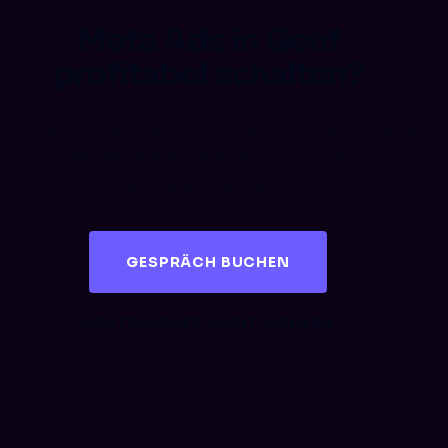
Meta Ads in Genf
profitabel schalten?
Buch ein kostenloses Audit – wir analysieren deine
aktuellen Kampagnen und zeigen
Optimierungspotenzial.
GESPRÄCH BUCHEN
KOSTENLOSES AUDIT SICHERN