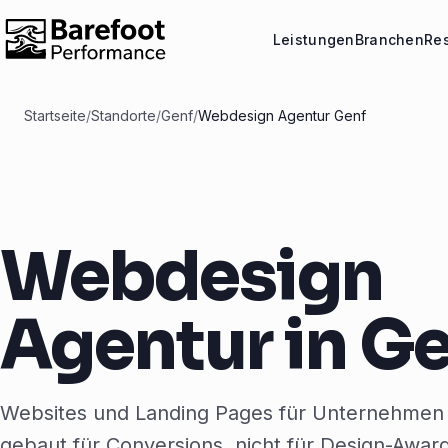
Leistungen
Branchen
Re
Startseite
/
Standorte
/
Genf
/
Webdesign Agentur Genf
Webdesign
Agentur in G
Websites und Landing Pages für Unternehmen 
gebaut für Conversions, nicht für Design-Awar