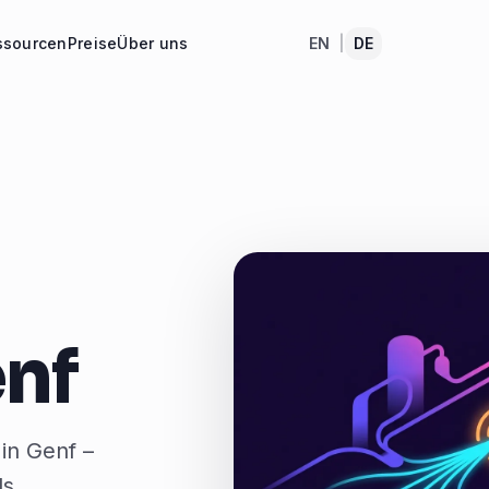
ssourcen
Preise
Über uns
EN
|
DE
enf
in Genf –
ds