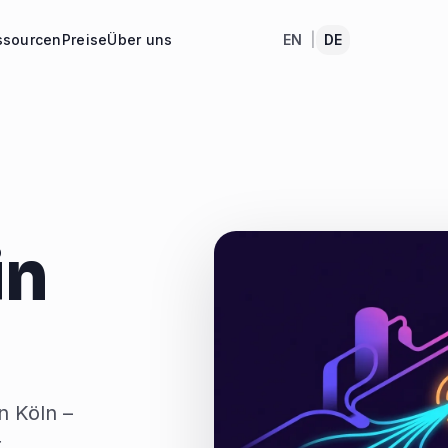
ssourcen
Preise
Über uns
EN
|
DE
in
n Köln –
t