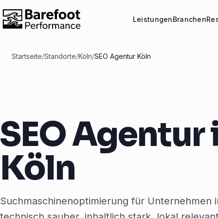
Leistungen
Branchen
Re
Startseite
/
Standorte
/
Köln
/
SEO Agentur Köln
SEO Agentur 
Köln
Suchmaschinenoptimierung für Unternehmen i
technisch sauber, inhaltlich stark, lokal relevan