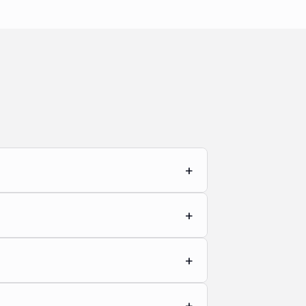
+
+
+
+