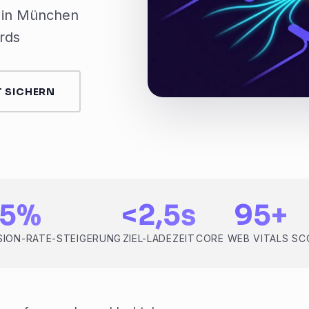
 in München
rds
 SICHERN
65%
<2,5s
95+
ION-RATE-STEIGERUNG
ZIEL-LADEZEIT
CORE WEB VITALS SC