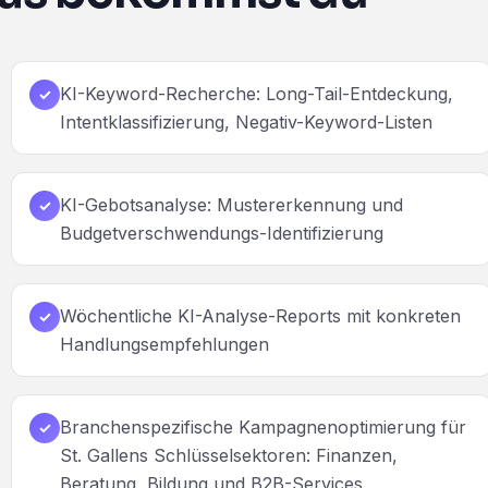
KI-Keyword-Recherche: Long-Tail-Entdeckung,
✓
Intentklassifizierung, Negativ-Keyword-Listen
KI-Gebotsanalyse: Mustererkennung und
✓
Budgetverschwendungs-Identifizierung
Wöchentliche KI-Analyse-Reports mit konkreten
✓
Handlungsempfehlungen
Branchenspezifische Kampagnenoptimierung für
✓
St. Gallens Schlüsselsektoren: Finanzen,
Beratung, Bildung und B2B-Services