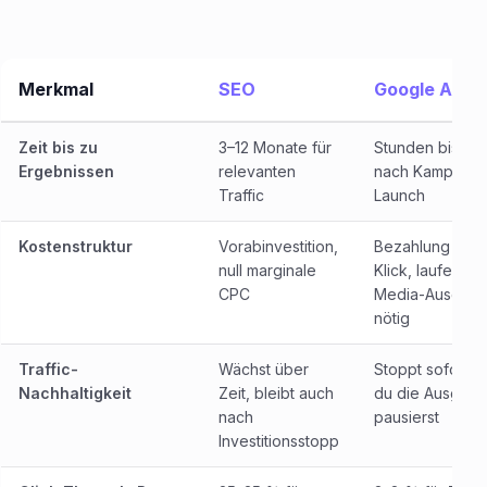
Merkmal
SEO
Google Ads
Zeit bis zu
3–12 Monate für
Stunden bis Ta
Ergebnissen
relevanten
nach Kampagn
Traffic
Launch
Kostenstruktur
Vorabinvestition,
Bezahlung pro
null marginale
Klick, laufende
CPC
Media-Ausgab
nötig
Traffic-
Wächst über
Stoppt sofort, 
Nachhaltigkeit
Zeit, bleibt auch
du die Ausgab
nach
pausierst
Investitionsstopp