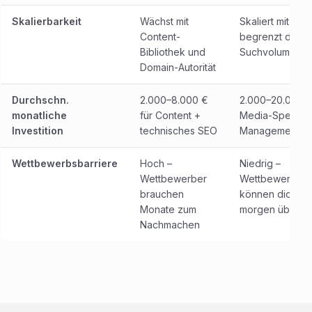
Skalierbarkeit
Wächst mit
Skaliert mit Bud
Content-
begrenzt durch
Bibliothek und
Suchvolumen
Domain-Autorität
Durchschn.
2.000–8.000 €
2.000–20.000 
monatliche
für Content +
Media-Spend +
Investition
technisches SEO
Management
Wettbewerbsbarriere
Hoch –
Niedrig –
Wettbewerber
Wettbewerber
brauchen
können dich
Monate zum
morgen überbi
Nachmachen