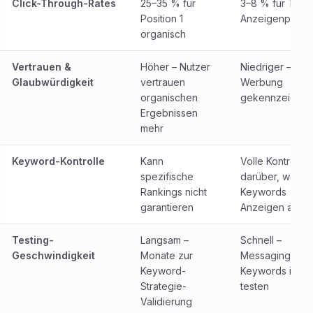
Click-Through-Rates
25–35 % für
3–8 % für Top-
Position 1
Anzeigenpositi
organisch
Vertrauen &
Höher – Nutzer
Niedriger – klar
Glaubwürdigkeit
vertrauen
Werbung
organischen
gekennzeichne
Ergebnissen
mehr
Keyword-Kontrolle
Kann
Volle Kontrolle
spezifische
darüber, welch
Rankings nicht
Keywords
garantieren
Anzeigen auslö
Testing-
Langsam –
Schnell –
Geschwindigkeit
Monate zur
Messaging und
Keyword-
Keywords in T
Strategie-
testen
Validierung