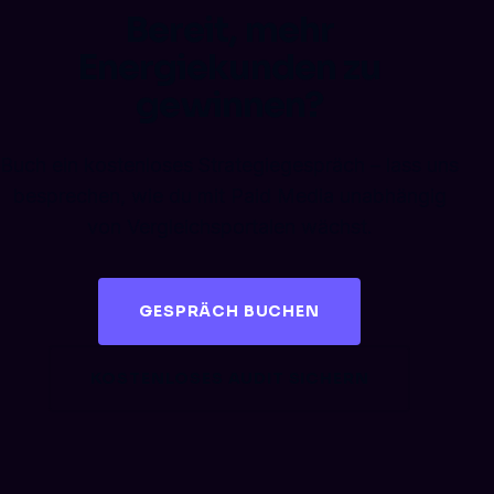
Bereit, mehr
Energiekunden zu
gewinnen?
Buch ein kostenloses Strategiegespräch – lass uns
besprechen, wie du mit Paid Media unabhängig
von Vergleichsportalen wächst.
GESPRÄCH BUCHEN
KOSTENLOSES AUDIT SICHERN