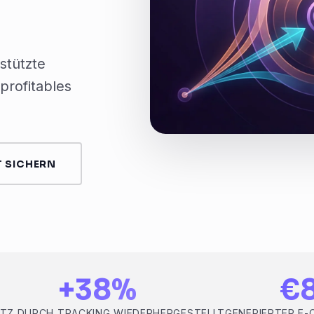
stützte
profitables
 SICHERN
+38%
€
TZ DURCH TRACKING WIEDERHERGESTELLT
GENERIERTER E