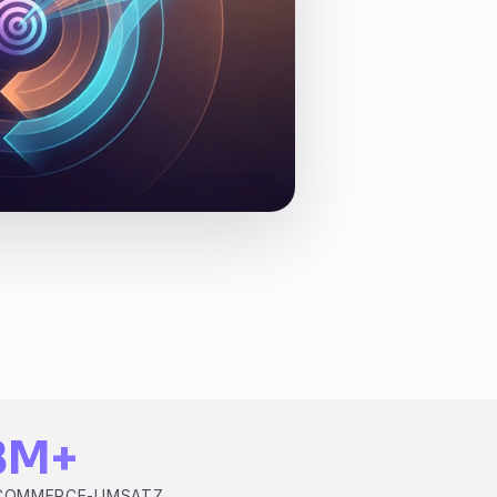
8M+
-COMMERCE-UMSATZ