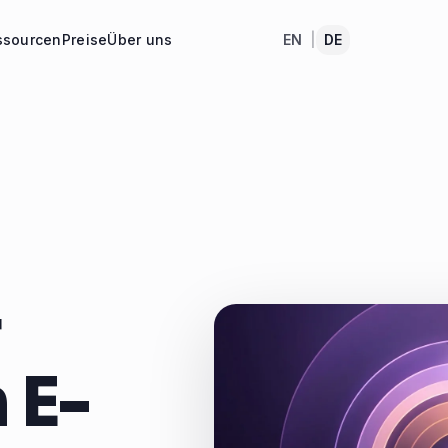
ssourcen
Preise
Über uns
EN
|
DE
 E-