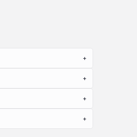
+
+
+
+