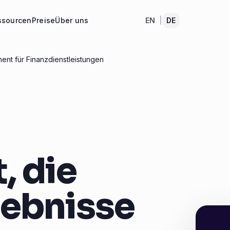
ssourcen
Preise
Über uns
EN
|
DE
nt für Finanzdienstleistungen
 die
gebnisse