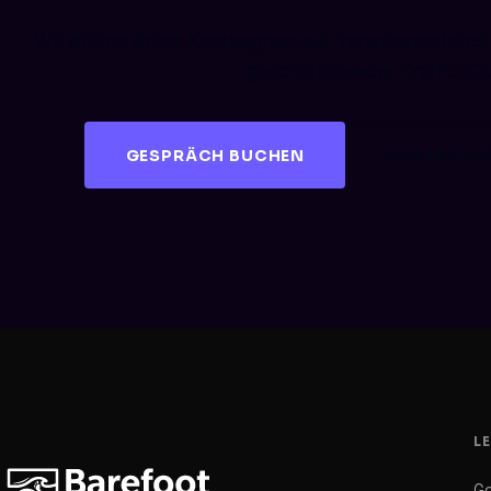
Wir prüfen deine Kampagnen auf verschwendetes
gleichbleibender Traffic-Qua
GESPRÄCH BUCHEN
KOSTENLOS
L
Go