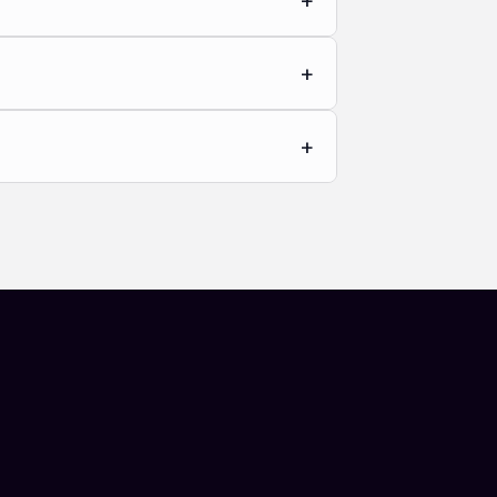
+
+
+