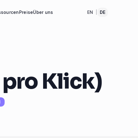
ssourcen
Preise
Über uns
EN
|
DE
pro Klick)
N