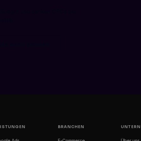
 Budget und senken CPCs bei
lität.
ES AUDIT SICHERN
EISTUNGEN
BRANCHEN
UNTERN
ogle Ads
E-Commerce
Über uns